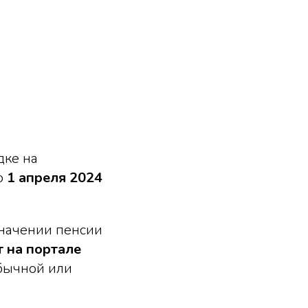
дке на
о
1 апреля 2024
начении пенсии
 на портале
обычной или