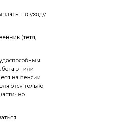
ыплаты по уходу
енник (тетя,
рудоспособным
аботают или
еся на пенсии,
вляются только
 частично
ваться