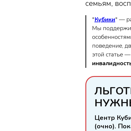
семьям, вос
"
Кубики
" — р
Мы поддержива
особенностям
поведение, дв
этой статье —
инвалидност
ЛЬГОТ
НУЖН
Центр Куб
(очно). По