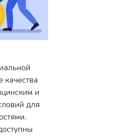
циальной
е качества
ицинским и
словий для
остями.
доступны