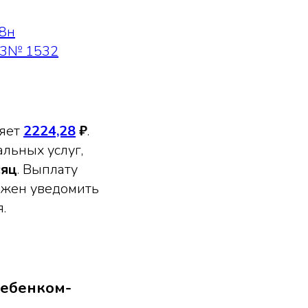
38н
2023№ 1532
ляет
2224,28
₽
.
альных услуг,
сяц
​. Выплату
лжен уведомить
.
ребенком-