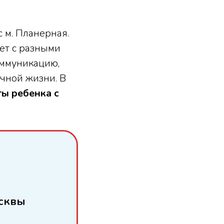
 м. Планерная.
ет с разными
оммуникацию,
ычной жизни. В
ты ребенка с
сквы