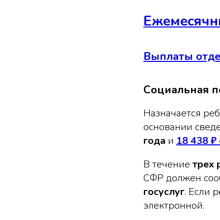
Ежемесячн
Выплаты отд
Социальная п
Назначается реб
основании свед
года
и
18 438 ₽
В течение
трех 
СФР должен соо
госуслуг
. Если 
электронной.