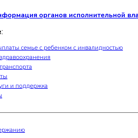
нформация органов исполнительной вл
е
:
платы семье с ребенком с инвалидностью
 здравоохранения
транспорта
ты
уги и поддержка
ы
держанию