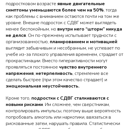
подростковом возрасте
явные двигательные
симптомы уменьшаются более чем на 50%
, тогда
как проблемы с вниманием остаются почти на том же
уровне. Внешне подросток с СДВГ может выглядеть
менее беспокойным, но
внутри него “шторм” никуда
не делся
. Он по-прежнему испытывает трудности с
организованностью,
планированием и мотивацией
:
выглядит забывчивым и несобранным, не успевает по
учебе из-за плохого управления временем, страдает от
прокрастинации. Вместо гиперактивности могут
проявляться постоянное
чувство внутреннего
напряжения
,
нетерпеливость
, стремление все
сделать быстрее (при этом качество страдает) и
эмоциональная неустойчивость.
Кроме того,
подростки с СДВГ сталкиваются с
новыми рисками
. Им сложнее, чем сверстникам,
контролировать импульсы, поэтому выше вероятность
попробовать алкоголь или наркотики, ввязаться в
рискованные затеи, нарушать правила. Статистически