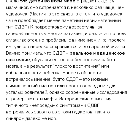
около
5% детей во всем мире
страдают СДВГ; у
мальчиков оно встречается в несколько раз чаще, чем
у девочек. (Частично это связано с тем, что у девочек
чаще преобладает менее заметный невнимательный
тип СДВГ.) К подростковому возрасту явная
гиперактивность у многих затихает, и различия по полу
сглаживаются, но проблемы с вниманием и контролем
импульсов нередко сохраняются и во взрослой жизни.
Важно понимать, что СДВГ –
реальное медицинское
состояние
, обусловленное особенностями работы
мозга, а не результат “плохого воспитания” или
избалованности ребенка. Ранее в обществе
встречалось мнение, будто СДВГ – это модный
вымышленный диагноз или просто оправдание для
усталых родителей, однако современные исследования
опровергают эти мифы. Исторические описания
типичного «непоседы» с симптомами СДВГ
встречались задолго до эпохи гаджетов, так что
синдром далеко не нов.