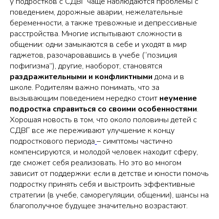
у подростков с СДВГ чаще наблюдаются проблемы с
поведением, дорожные аварии, нежелательные
беременности, а также тревожные и депрессивные
расстройства. Многие испытывают сложности в
общении: одни замыкаются в себе и уходят в мир
гаджетов, разочаровавшись в учебе (“позиция
пофигизма”), другие, наоборот, становятся
раздражительными и конфликтными
дома и в
школе. Родителям важно понимать, что за
вызывающим поведением нередко стоит
неумение
подростка справиться со своими особенностями
.
Хорошая новость в том, что около половины детей с
СДВГ все же переживают улучшение к концу
подросткового периода
– симптомы частично
компенсируются, и молодой человек находит сферу,
где сможет себя реализовать. Но это во многом
зависит от поддержки: если в детстве и юности помочь
подростку принять себя и выстроить эффективные
стратегии (в учебе, саморегуляции, общении), шансы на
благополучное будущее значительно возрастают.