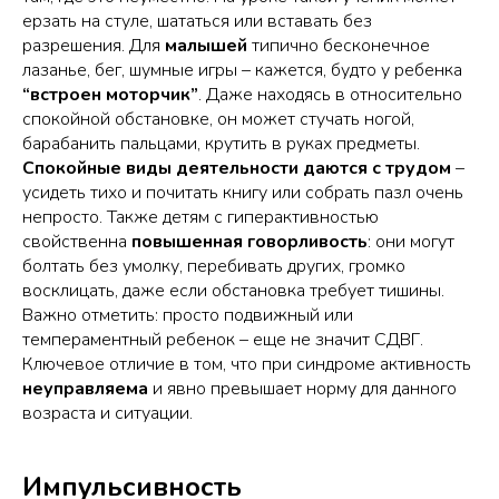
ерзать на стуле, шататься или вставать без
разрешения. Для
малышей
типично бесконечное
лазанье, бег, шумные игры – кажется, будто у ребенка
“встроен моторчик”
. Даже находясь в относительно
спокойной обстановке, он может стучать ногой,
барабанить пальцами, крутить в руках предметы.
Спокойные виды деятельности даются с трудом
–
усидеть тихо и почитать книгу или собрать пазл очень
непросто. Также детям с гиперактивностью
свойственна
повышенная говорливость
: они могут
болтать без умолку, перебивать других, громко
восклицать, даже если обстановка требует тишины.
Важно отметить: просто подвижный или
темпераментный ребенок – еще не значит СДВГ.
Ключевое отличие в том, что при синдроме активность
неуправляема
и явно превышает норму для данного
возраста и ситуации.
Импульсивность