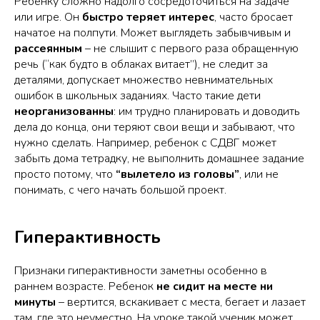
Ребенку сложно надолго сосредоточиться на задаче
или игре. Он
быстро теряет интерес
, часто бросает
начатое на полпути. Может выглядеть забывчивым и
рассеянным
– не слышит с первого раза обращенную
речь (“как будто в облаках витает”), не следит за
деталями, допускает множество невнимательных
ошибок в школьных заданиях. Часто такие дети
неорганизованны
: им трудно планировать и доводить
дела до конца, они теряют свои вещи и забывают, что
нужно сделать. Например, ребенок с СДВГ может
забыть дома тетрадку, не выполнить домашнее задание
просто потому, что
“вылетело из головы”
, или не
понимать, с чего начать большой проект.
Гиперактивность
Признаки гиперактивности заметны особенно в
раннем возрасте. Ребенок
не сидит на месте ни
минуты
– вертится, вскакивает с места, бегает и лазает
там, где это неуместно. На уроке такой ученик может