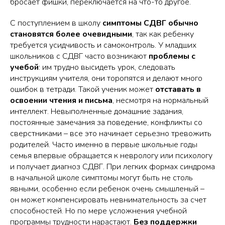
бросает фишки, переключается на что-то другое.
С поступлением в школу
симптомы СДВГ обычно
становятся более очевидными
, так как ребенку
требуется усидчивость и самоконтроль. У младших
школьников с СДВГ часто возникают
проблемы с
учебой
: им трудно высидеть урок, следовать
инструкциям учителя, они торопятся и делают много
ошибок в тетради. Такой ученик может
отставать в
освоении чтения и письма
, несмотря на нормальный
интеллект. Невыполненные домашние задания,
постоянные замечания за поведение, конфликты со
сверстниками – все это начинает серьезно тревожить
родителей. Часто именно в первые школьные годы
семья впервые обращается к неврологу или психологу
и получает диагноз СДВГ. При легких формах синдрома
в начальной школе симптомы могут быть не столь
явными, особенно если ребенок очень смышленый –
он может компенсировать невнимательность за счет
способностей. Но по мере усложнения учебной
программы трудности нарастают.
Без поддержки