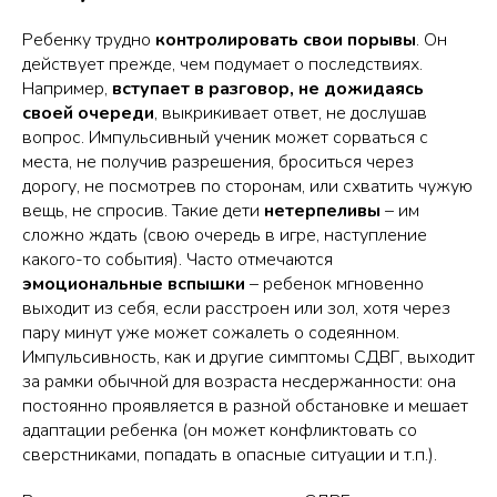
Ребенку трудно
контролировать свои порывы
. Он
действует прежде, чем подумает о последствиях.
Например,
вступает в разговор, не дожидаясь
своей очереди
, выкрикивает ответ, не дослушав
вопрос. Импульсивный ученик может сорваться с
места, не получив разрешения, броситься через
дорогу, не посмотрев по сторонам, или схватить чужую
вещь, не спросив. Такие дети
нетерпеливы
– им
сложно ждать (свою очередь в игре, наступление
какого-то события). Часто отмечаются
эмоциональные вспышки
– ребенок мгновенно
выходит из себя, если расстроен или зол, хотя через
пару минут уже может сожалеть о содеянном.
Импульсивность, как и другие симптомы СДВГ, выходит
за рамки обычной для возраста несдержанности: она
постоянно проявляется в разной обстановке и мешает
адаптации ребенка (он может конфликтовать со
сверстниками, попадать в опасные ситуации и т.п.).