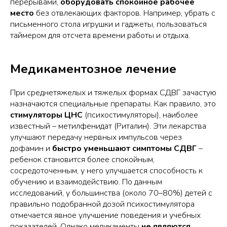
перерывами,
оборудовать спокойное рабочее
место
без отвлекающих факторов. Например, убрать с
письменного стола игрушки и гаджеты, пользоваться
таймером для отсчета времени работы и отдыха.
Медикаментозное лечение
При среднетяжелых и тяжелых формах СДВГ зачастую
назначаются специальные препараты. Как правило, это
стимуляторы ЦНС
(психостимуляторы), наиболее
известный – метилфенидат (Риталин). Эти лекарства
улучшают передачу нервных импульсов через
дофамин и
быстро уменьшают симптомы СДВГ
–
ребенок становится более спокойным,
сосредоточенным, у него улучшается способность к
обучению и взаимодействию. По данным
исследований, у большинства (около 70–80%) детей с
правильно подобранной дозой психостимулятора
отмечается явное улучшение поведения и учебных
показателей. Однако медикаменты
не являются