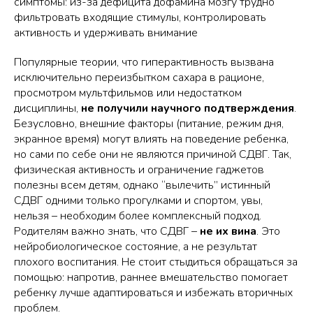
симптомы: из-за дефицита дофамина мозгу трудно
фильтровать входящие стимулы, контролировать
активность и удерживать внимание
Популярные теории, что гиперактивность вызвана
исключительно переизбытком сахара в рационе,
просмотром мультфильмов или недостатком
дисциплины,
не получили научного подтверждения
.
Безусловно, внешние факторы (питание, режим дня,
экранное время) могут влиять на поведение ребенка,
но сами по себе они не являются причиной СДВГ. Так,
физическая активность и ограничение гаджетов
полезны всем детям, однако “вылечить” истинный
СДВГ одними только прогулками и спортом, увы,
нельзя – необходим более комплексный подход.
Родителям важно знать, что СДВГ –
не их вина
. Это
нейробиологическое состояние, а не результат
плохого воспитания. Не стоит стыдиться обращаться за
помощью: напротив, раннее вмешательство помогает
ребенку лучше адаптироваться и избежать вторичных
проблем.