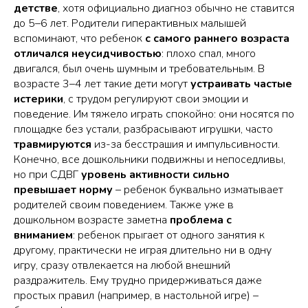
детстве
, хотя официально диагноз обычно не ставится
до 5–6 лет. Родители гиперактивных малышей
вспоминают, что ребенок
с самого раннего возраста
отличался неусидчивостью
: плохо спал, много
двигался, был очень шумным и требовательным. В
возрасте 3–4 лет такие дети могут
устраивать частые
истерики
, с трудом регулируют свои эмоции и
поведение. Им тяжело играть спокойно: они носятся по
площадке без устали, разбрасывают игрушки, часто
травмируются
из-за бесстрашия и импульсивности.
Конечно, все дошкольники подвижны и непоседливы,
но при СДВГ
уровень активности сильно
превышает норму
– ребенок буквально изматывает
родителей своим поведением. Также уже в
дошкольном возрасте заметна
проблема с
вниманием
: ребенок прыгает от одного занятия к
другому, практически не играя длительно ни в одну
игру, сразу отвлекается на любой внешний
раздражитель. Ему трудно придерживаться даже
простых правил (например, в настольной игре) –