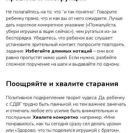
Не полагайтесь на то, что “и так понятно”. Говорите
ребенку прямо,
что
и
как
вы от него ожидаете. Лучше
дать короткое конкретное указание («Пожалуйста,
убери игрушки в ящик сейчас»), чем ругаться из-за
беспорядка. Убедитесь, что ребенок вас слушает:
установите зрительный контакт, попросите повторить
задание.
Избегайте длинных нотаций
– они все
равно пропустят мимо ушей. Если нужно, разбейте
сложное поручение на шаги и выдавайте по одному.
Поощряйте и хвалите старания
Позитивное подкрепление творит чудеса. Да, ребенку
с СДВГ трудно быть паинькой, но тем важнее замечать
и отмечать любое его усилие быть внимательным и
послушным.
Хвалите конкретно
: например, «Мне
понравилось, как ты сегодня сразу сел делать уроки»
или «Здорово, что ты поделился игрушкой с братом».