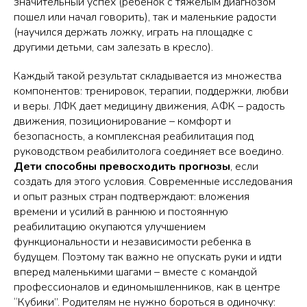
значительный успех (ребенок с тяжелым диагнозом
пошел или начал говорить), так и маленькие радости
(научился держать ложку, играть на площадке с
другими детьми, сам залезать в кресло).
Каждый такой результат складывается из множества
компонентов: тренировок, терапии, поддержки, любви
и веры. ЛФК дает медицину движения, АФК – радость
движения, позиционирование – комфорт и
безопасность, а комплексная реабилитация под
руководством реабилитолога соединяет все воедино.
Дети способны превосходить прогнозы
, если
создать для этого условия. Современные исследования
и опыт разных стран подтверждают: вложения
времени и усилий в раннюю и постоянную
реабилитацию окупаются улучшением
функциональности и независимости ребенка в
будущем. Поэтому так важно не опускать руки и идти
вперед маленькими шагами – вместе с командой
профессионалов и единомышленников, как в центре
“Кубики”. Родителям не нужно бороться в одиночку: