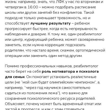
жизнь: например, знать, что ЛФК у нас по вторникам и
четвергам в 16:00 – можно подобрать расписание
школы или других занятий без конфликтов. Такой
подход не только уменьшает тревожность, но и
способствует
лучшему результату
– ребенок
прогрессирует быстрее, когда есть непрерывность
наблюдения и доверие. К тому же, один реабилитолог
или центр, курирующий ребенка, может своевременно
заметить, если нужна коррекция: подсказать
родителям, что настало время, скажем, ортопедической
операции или заменить один метод другим.
Помимо профессиональных навыков, реабилитолог
часто берет на себя
роль мотиватора и психолога
для семьи
. Он помогает установить реалистичные
цели (не “мой сын будет олимпийским чемпионом”, а,
например, “через год научимся самостоятельно
садиться из положения лежа”), что важно для
сохранения психологического ресурса родителей.
Объясняет, почему может быть временный откат или
застой в прогрессе, и как с этим справиться