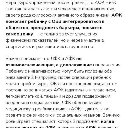
мера (курс упражнений после травмы), то АФК – как
постоянная часть жизни человека с инвалидностью,
своего рода философия активного образа жизни.
АФК
помогает ребенку с ОВЗ интегрироваться в
общество, преодолеть барьеры, повысить
самооценку
– не только за счет улучшения
физических показателей, но и через участие в
спортивных играх, занятиях в группе и пр.
Важно понимать, что ЛФК и АФК
не
взаимоисключающие, а дополняющие
направления.
Ребенку с инвалидностью могут быть полезны оба
вида занятий. Например, после операции ребенок
может пройти курс ЛФК для восстановления, а затем
постоянно заниматься АФК (адаптивным плаванием,
легкой атлетикой, танцами и др.) для поддержания
здоровья и социализации. ЛФК обеспечивает
медицинскую реабилитацию, а АФК – длительное
развитие физических и социальных навыков. Важную
роль играет специалист, который подскажет,
когда
нужен акцент на ЛФК, а когда – на АФК
, исходя из