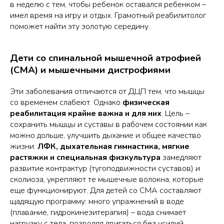
в неделю с тем, чтобы ребенок оставался ребенком –
имел время на игру и отдых. Грамотный реабилитолог
поможет найти эту золотую середину.
Дети со спинальной мышечной атрофией
(СМА) и мышечными дистрофиями
Эти заболевания отличаются от ДЦП тем, что мышцы
со временем слабеют. Однако
физическая
реабилитация крайне важна и для них
. Цель –
сохранить мышцы и суставы в рабочем состоянии как
можно дольше, улучшить дыхание и общее качество
жизни
.
ЛФК, дыхательная гимнастика, мягкие
растяжки и специальная физкультура
замедляют
развитие контрактур (тугоподвижности суставов) и
сколиоза, укрепляют те мышечные волокна, которые
еще функционируют. Для детей со СМА составляют
щадящую программу: много упражнений в воде
(плавание, гидрокинезитерапия) – вода снимает
нагрузку с тела, позволяя двигаться без усилий