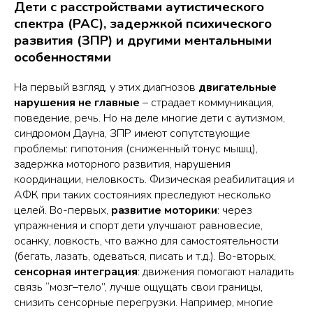
Дети с расстройствами аутистического
спектра (РАС), задержкой психического
развития (ЗПР) и другими ментальными
особенностями
На первый взгляд, у этих диагнозов
двигательные
нарушения не главные
– страдает коммуникация,
поведение, речь. Но на деле многие дети с аутизмом,
синдромом Дауна, ЗПР имеют сопутствующие
проблемы: гипотония (сниженный тонус мышц),
задержка моторного развития, нарушения
координации, неловкость. Физическая реабилитация и
АФК при таких состояниях преследуют несколько
целей. Во-первых,
развитие моторики
: через
упражнения и спорт дети улучшают равновесие,
осанку, ловкость, что важно для самостоятельности
(бегать, лазать, одеваться, писать и т.д.). Во-вторых,
сенсорная интеграция
: движения помогают наладить
связь “мозг–тело”, лучше ощущать свои границы,
снизить сенсорные перегрузки. Например, многие