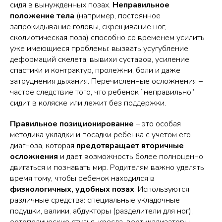
сидя в вынужденных позах.
Неправильное
положение тела
(например, постоянное
запрокидывание головы, скрещивание ног,
сколиотическая поза) способно со временем усилить
уже имеющиеся проблемы: вызвать усугубление
деформаций скелета, вывихи суставов, усиление
спастики и контрактур, пролежни, боли и даже
затруднения дыхания. Перечисленные осложнения –
частое следствие того, что ребенок “неправильно”
сидит в коляске или лежит без поддержки.
Правильное позиционирование
– это особая
методика укладки и посадки ребенка с учетом его
диагноза, которая
предотвращает вторичные
осложнения
и дает возможность более полноценно
двигаться и познавать мир. Родителям важно уделять
время тому, чтобы ребенок находился в
физиологичных, удобных позах
. Используются
различные средства: специальные укладочные
подушки, валики, абдукторы (разделители для ног),