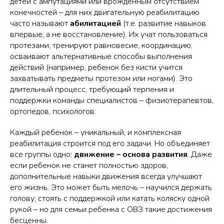
детей с ампутациями или врожденным отсутствием
конечностей – для них двигательную реабилитацию
часто называют
абилитацией
(т.е. развитие навыков
впервые, а не восстановление). Их учат пользоваться
протезами, тренируют равновесие, координацию,
осваивают альтернативные способы выполнения
действий (например, ребенок без кисти учится
захватывать предметы протезом или ногами). Это
длительный процесс, требующий терпения и
поддержки команды специалистов – физиотерапевтов,
ортопедов, психологов.
Каждый ребенок – уникальный, и комплексная
реабилитация строится под его задачи. Но объединяет
все группы одно:
движение – основа развития
. Даже
если ребенок не станет полностью здоров,
дополнительные навыки движения всегда улучшают
его жизнь. Это может быть мелочь – научился держать
голову, стоять с поддержкой или катать коляску одной
рукой – но для семьи ребенка с ОВЗ такие достижения
бесценны.