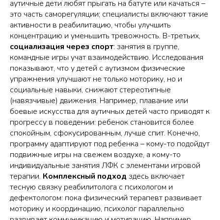
аутичные дети любят прыгать на батуте или качаться –
это часть саморегуляции; специалисты включают такие
активности в реабилитацию, чтобы улучшить
концентрацию и уменьшить тревожность. В-третьих,
социализация через спорт
: занятия в группе,
командные игры учат взаимодействию. Исследования
показывают, что у детей с аутизмом физические
упражнения улучшают не только моторику, но и
социальные навыки, снижают стереотипные
(навязчивые) движения. Например, плавание или
боевые искусства для аутичных детей часто приводят к
прогрессу в поведении: ребенок становится более
спокойным, сфокусированным, лучше спит. Конечно,
программу адаптируют под ребенка – кому-то подойдут
подвижные игры на свежем воздухе, а кому-то
индивидуальные занятия ЛФК с элементами игровой
терапии.
Комплексный подход
здесь включает
тесную связку реабилитолога с психологом и
дефектологом: пока физический терапевт развивает
моторику и координацию, психолог параллельно
развивает коммуникацию и мотивацию. Например,