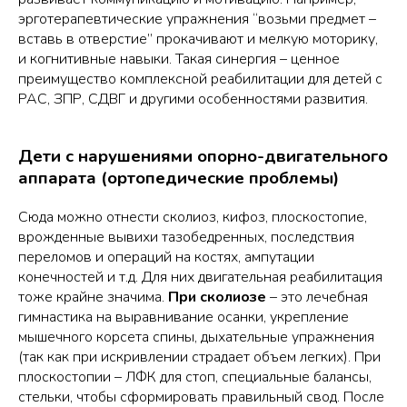
эрготерапевтические упражнения “возьми предмет –
вставь в отверстие” прокачивают и мелкую моторику,
и когнитивные навыки. Такая синергия – ценное
преимущество комплексной реабилитации для детей с
РАС, ЗПР, СДВГ и другими особенностями развития.
Дети с нарушениями опорно-двигательного
аппарата (ортопедические проблемы)
Сюда можно отнести сколиоз, кифоз, плоскостопие,
врожденные вывихи тазобедренных, последствия
переломов и операций на костях, ампутации
конечностей и т.д. Для них двигательная реабилитация
тоже крайне значима.
При сколиозе
– это лечебная
гимнастика на выравнивание осанки, укрепление
мышечного корсета спины, дыхательные упражнения
(так как при искривлении страдает объем легких). При
плоскостопии – ЛФК для стоп, специальные балансы,
стельки, чтобы сформировать правильный свод. После