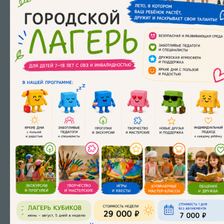
Что мы делаем, если ребёнок не
понимает обращённую речь и не
выполняет инструкции?
Ставим мы ли звуки и помогаем ли с
буквами?
Помогаем ли мы подготовиться к
школе?
Работаем ли мы с нежелательным
поведением?
Что делать, если ребёнок убегает, не
реагирует на слова и «нельзя»?