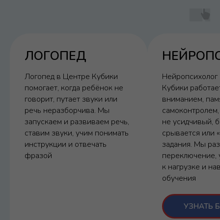
понимает обращённую речь,
срывается в истерики или
уходит в самоагрессию, семье
нужна не случайная череда
ЛОГОПЕД
НЕЙРОП
занятий. Нужен коррекционный
маршрут: один понятный план и
Логопед в Центре Кубики
Нейропсихолог 
команда специалистов
помогает, когда ребёнок не
Кубики работае
говорит, путает звуки или
вниманием, пам
речь неразборчива. Мы
самоконтролем,
запускаем и развиваем речь,
не усидчивый, 
ставим звуки, учим понимать
срывается или 
инструкции и отвечать
задания. Мы ра
фразой
переключение, 
к нагрузке и на
обучения
УЗНАТЬ 