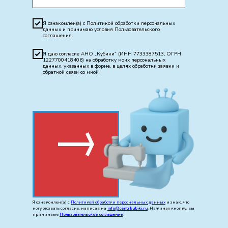
Я ознакомлен(а) с Политикой обработки персональных
данных и принимаю условия Пользовательского
соглашения.
Я даю согласие АНО „Кубики“ (ИНН 7733387513, ОГРН
1227700418406) на обработку моих персональных
данных, указанных в форме, в целях обработки заявки и
обратной связи со мной
SUBMIT
Я ознакомлен(а) с
Политикой обработки персональных данных
и знаю, что
могу отозвать согласие, написав на
info@centrkubiki.ru
.
Нажимая кнопку, вы
принимаете
Пользовательское соглашение
.